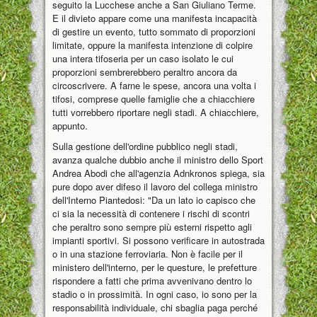
seguito la Lucchese anche a San Giuliano Terme.
E il divieto appare come una manifesta incapacità
di gestire un evento, tutto sommato di proporzioni
limitate, oppure la manifesta intenzione di colpire
una intera tifoseria per un caso isolato le cui
proporzioni sembrerebbero peraltro ancora da
circoscrivere. A farne le spese, ancora una volta i
tifosi, comprese quelle famiglie che a chiacchiere
tutti vorrebbero riportare negli stadi. A chiacchiere,
appunto.
Sulla gestione dell'ordine pubblico negli stadi,
avanza qualche dubbio anche il ministro dello Sport
Andrea Abodi che all'agenzia Adnkronos spiega, sia
pure dopo aver difeso il lavoro del collega ministro
dell'Interno Piantedosi: "Da un lato io capisco che
ci sia la necessità di contenere i rischi di scontri
che peraltro sono sempre più esterni rispetto agli
impianti sportivi. Si possono verificare in autostrada
o in una stazione ferroviaria. Non è facile per il
ministero dell'interno, per le questure, le prefetture
rispondere a fatti che prima avvenivano dentro lo
stadio o in prossimità. In ogni caso, io sono per la
responsabilità individuale, chi sbaglia paga perché