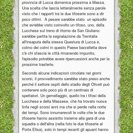
provincia di Lucca domenica prossima a Massa.
Una scelta che lascia letteralmente senza parole
visto che i rapporti tra le due tifoserie sono a dir
poco ottimi. A pesare sarebbe stato un episodio
che avrebbe visto coinvolto un tifoso, uno, della
Lucchese sul treno di ritorno da San Giuliano:
sarebbe partita la segnalazione da Trenitalia
all'insaputa della stessa Questura di Lucca e,
colmo dei colmi in questo Paese barzelletta dove
c'è chi sfascia le città rimanendo impunito,
l'episodio potrebbe avere ripercussioni anche per le
prossime trasferte.
Secondo alcune indicazioni circolate nei giorni
scorsi, il provvedimento sarebbe stato preso anche
perché il settore ospiti dello stadio degli Oliveti può
contenere solo poco più di un centinaio di
spettatori. Un gemellaggio, quello tra i tifosi della
Lucchese e della Massese, che ha trovato nuova
linfa negli scorsi anni ma che si perde nella notte
dei tempi. Sono innumerevoli le volte che le due
tifoserie hanno assistito insieme alla gara di una
squadra o dell'altra (nella foto le due tifoserie al
Porta Elisa), solo in tempi recenti gli apuani hanno