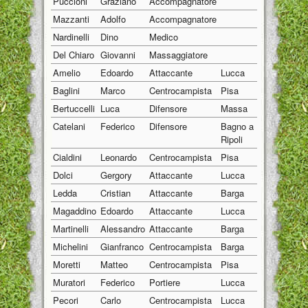
Puccioni
Graziano
Accompagnatore
01/01/1
Mazzanti
Adolfo
Accompagnatore
01/01/1
Nardinelli
Dino
Medico
01/01/1
Del Chiaro
Giovanni
Massaggiatore
01/01/1
Amelio
Edoardo
Attaccante
Lucca
14/08/1
Baglini
Marco
Centrocampista
Pisa
22/10/1
Bertuccelli
Luca
Difensore
Massa
13/01/1
Catelani
Federico
Difensore
Bagno a
13/04/1
Ripoli
Cialdini
Leonardo
Centrocampista
Pisa
10/06/1
Dolci
Gergory
Attaccante
Lucca
20/03/1
Ledda
Cristian
Attaccante
Barga
11/08/1
Magaddino
Edoardo
Attaccante
Lucca
04/09/1
Martinelli
Alessandro
Attaccante
Barga
06/08/1
Michelini
Gianfranco
Centrocampista
Barga
10/01/1
Moretti
Matteo
Centrocampista
Pisa
21/04/1
Muratori
Federico
Portiere
Lucca
03/11/1
Pecori
Carlo
Centrocampista
Lucca
29/08/1