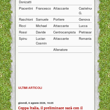
Donizatti
Piacentini
Francesco
Attaccante
Castelnuovo
01/03/1
G.
Raschioni
Samuele
Portiere
Genova
05/05/1
Ricci
Michael
Attaccante
Lucca
05/09/1
Rossi
Davide
Centrocampista
Pietrasanta
11/12/1
Spinu
Lucian
Attaccante
Romania
25/03/1
Cosmin
Allenatore
01/01/1
ULTIMI ARTICOLI
giovedì, 6 agosto 2026, 16:05
Coppa Italia, il preliminare sarà con il