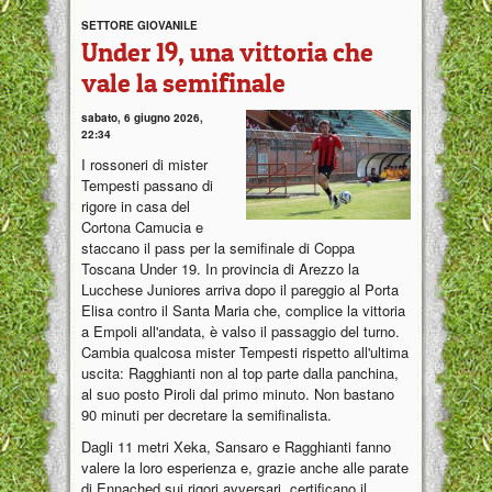
SETTORE GIOVANILE
Under 19, una vittoria che
vale la semifinale
sabato, 6 giugno 2026,
22:34
I rossoneri di mister
Tempesti passano di
rigore in casa del
Cortona Camucia e
staccano il pass per la semifinale di Coppa
Toscana Under 19. In provincia di Arezzo la
Lucchese Juniores arriva dopo il pareggio al Porta
Elisa contro il Santa Maria che, complice la vittoria
a Empoli all'andata, è valso il passaggio del turno.
Cambia qualcosa mister Tempesti rispetto all'ultima
uscita: Ragghianti non al top parte dalla panchina,
al suo posto Piroli dal primo minuto. Non bastano
90 minuti per decretare la semifinalista.
Dagli 11 metri Xeka, Sansaro e Ragghianti fanno
valere la loro esperienza e, grazie anche alle parate
di Ennached sui rigori avversari, certificano il