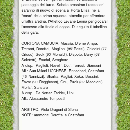
passaggio del turno. Sabato prossimo i rossoneri
saranno di nuovo di scena al Porta Elisa, nella
"casa" della prima squadra, stavolta per affrontare
un'altra aretina, l'Atletico Levane Leona per giocarsi
l'accesso alla finale di coppa. Di seguito il tabellino
della gara:
CORTONA CAMUCIA: Mascia, Dieme Ampa,
Tremori, Doroftei, Maglioni (85' Rossi), Chiodini (77'
Cricco), Seck (90' Monaldi), Dispoto, Barry (63'
Salvietti), Foudal, Senghore
A disp.: Paglioli, Novelli, Doti, Torresi, Bianconi
All.: Suri MilanLUCCHESE: Ennached, Cristofani
(46' Nannizzi), Sharka, Pagliai, Xeka, Bossini,
Favre (90' Ragghianti), Onu, Piroli (82' Maccioni),
Morisi, Sansaro
A disp.: De Notter, Taddei, Ulivi
All.: Alessandro Tempesti
ARBITRO: Viola Dragoni di Siena
NOTE: ammoniti Doroftei e Cristofani