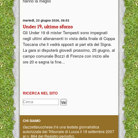
hanno la meglio
martedì, 23 giugno 2026, 08:53
Under 19, ultimo sforzo
Gli Under 19 di mister Tempesti sono impegnati
negli ultimi allenamenti in vista della finale di Coppa
Toscana che li vedrà opposti ai pari età del Signa.
La gara si disputerà giovedì prossimo, 25 giugno, al
campo comunale Bozzi di Firenze con inizio alle
ore 20 e segna la fine...
RICERCA NEL SITO
CHI SIAMO
Gazzettalucchese.it
è una testata giornalistica
autorizzata dal Tribunale di Lucca il 19 settembre 2007
al n. 864 del Registro periodici.