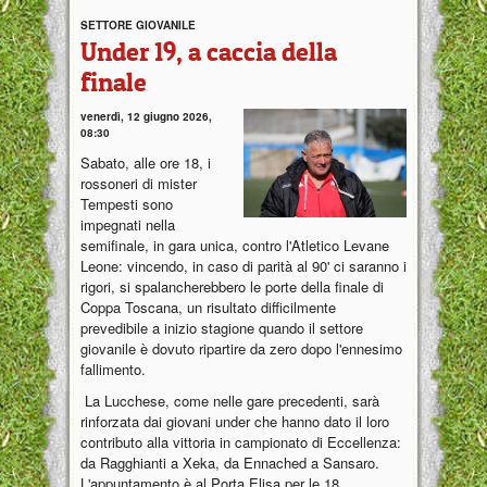
SETTORE GIOVANILE
Under 19, a caccia della
finale
venerdì, 12 giugno 2026,
08:30
Sabato, alle ore 18, i
rossoneri di mister
Tempesti sono
impegnati nella
semifinale, in gara unica, contro l'Atletico Levane
Leone: vincendo, in caso di parità al 90' ci saranno i
rigori, si spalancherebbero le porte della finale di
Coppa Toscana, un risultato difficilmente
prevedibile a inizio stagione quando il settore
giovanile è dovuto ripartire da zero dopo l'ennesimo
fallimento.
La Lucchese, come nelle gare precedenti, sarà
rinforzata dai giovani under che hanno dato il loro
contributo alla vittoria in campionato di Eccellenza:
da Ragghianti a Xeka, da Ennached a Sansaro.
L'appuntamento è al Porta Elisa per le 18