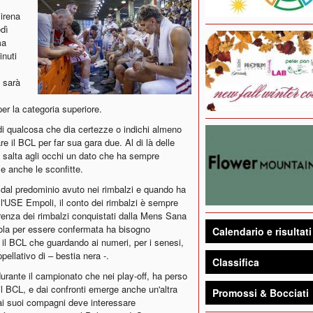
sirena
dì
ma
inuti
e sarà
per la categoria superiore.
di qualcosa che dia certezze o indichi almeno
e il BCL per far sua gara due. Al di là delle
e salta agli occhi un dato che ha sempre
e anche le sconfitte.
a dal predominio avuto nei rimbalzi e quando ha
 l'USE Empoli, il conto dei rimbalzi è sempre
fferenza dei rimbalzi conquistati dalla Mens Sana
la per essere confermata ha bisogno
Calendario e risultati
 il BCL che guardando ai numeri, per i senesi,
ppellativo di – bestia nera -.
Classifica
rante il campionato che nei play-off, ha perso
 il BCL, e dai confronti emerge anche un'altra
Promossi & Bocciati
 ai suoi compagni deve interessare