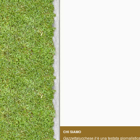
CHI SIAMO
Gazzettalucchese.it
è una testata giornalistic