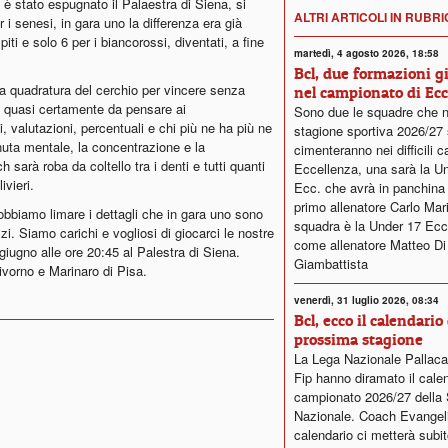
 stato espugnato il Palaestra di Siena, si
ALTRI ARTICOLI IN RUBR
 i senesi, in gara uno la differenza era già
iti e solo 6 per i biancorossi, diventati, a fine
martedì, 4 agosto 2026, 18:58
Bcl, due formazioni g
la quadratura del cerchio per vincere senza
nel campionato di Ecc
à quasi certamente da pensare ai
Sono due le squadre che n
, valutazioni, percentuali e chi più ne ha più ne
stagione sportiva 2026/27 
enuta mentale, la concentrazione e la
cimenteranno nei difficili c
 sarà roba da coltello tra i denti e tutti quanti
Eccellenza, una sarà la U
vieri.
Ecc. che avrà in panchin
primo allenatore Carlo Mariot
obbiamo limare i dettagli che in gara uno sono
squadra è la Under 17 Ecc
i. Siamo carichi e vogliosi di giocarci le nostre
come allenatore Matteo Di
giugno alle ore 20:45 al Palestra di Siena.
Giambattista
 Livorno e Marinaro di Pisa.
venerdì, 31 luglio 2026, 08:34
Bcl, ecco il calendario 
prossima stagione
La Lega Nazionale Pallaca
Fip hanno diramato il calen
campionato 2026/27 della 
Nazionale. Coach Evangelis
calendario ci metterà subit