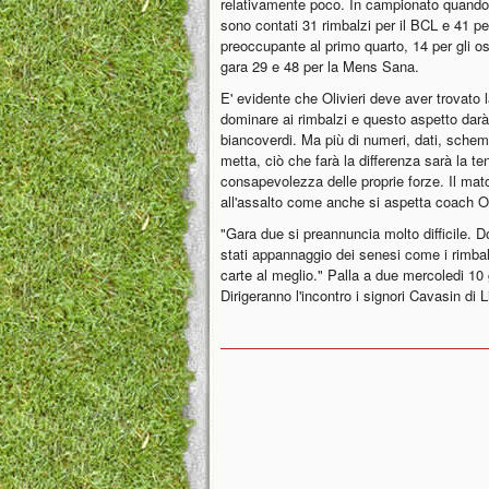
relativamente poco. In campionato quando è
sono contati 31 rimbalzi per il BCL e 41 per
preoccupante al primo quarto, 14 per gli osp
gara 29 e 48 per la Mens Sana.
E' evidente che Olivieri deve aver trovato 
dominare ai rimbalzi e questo aspetto dar
biancoverdi. Ma più di numeri, dati, schemi
metta, ciò che farà la differenza sarà la t
consapevolezza delle proprie forze. Il match
all'assalto come anche si aspetta coach Oli
"Gara due si preannuncia molto difficile. D
stati appannaggio dei senesi come i rimbalz
carte al meglio." Palla a due mercoledi 10 
Dirigeranno l'incontro i signori Cavasin di