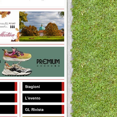
Stagioni
L'evento
GL Rivista