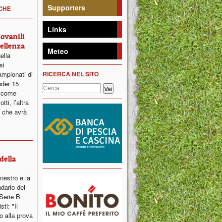
Supporters
ICHE
Links
iovanili
ellenza
Meteo
ella
si
ampionati di
RICERCA NEL SITO
nder 15
a come
ti, l’altra
 che avrà
della
nestro e la
dario del
Serie B
ti: "Il
o alla prova