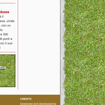
Colussa
 il
sa, un'ala
L con un
to
tre 300
06 punti a
con il suo
i
CREDITS
Designed and developed by