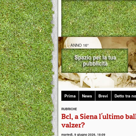
ANNO 16°
Prima
News
Brevi
Detto tra no
RUBRICHE
Bcl, a Siena l'ultimo bal
valzer?
martedì, 9 giugno 2026, 18:09