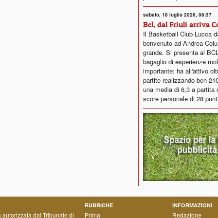
sabato, 18 luglio 2026, 08:37
Bcl, dal Friuli arriva 
Il Basketball Club Lucca dà
benvenuto ad Andrea Colus
grande. Si presenta al BC
bagaglio di esperienze mol
importante: ha all'attivo ol
partite realizzando ben 21
una media di 6,3 a partita 
score personale di 28 punt
RUBRICHE
INFORMAZIONI
a autorizzata dal Tribunale di
Prima
Redazione