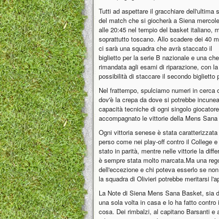
Tutti ad aspettare il gracchiare dell'ultima 
del match che si giocherà a Siena mercole
alle 20:45 nel tempio del basket italiano, 
soprattutto toscano. Allo scadere dei 40 m
ci sarà una squadra che avrà staccato il
biglietto per la serie B nazionale e una ch
rimandata agli esami di riparazione, con la
possibilità di staccare il secondo biglietto 
Nel frattempo, spulciamo numeri in cerca 
dov'è la crepa da dove si potrebbe incunear
capacità tecniche di ogni singolo giocator
accompagnato le vittorie della Mens Sana 
Ogni vittoria senese è stata caratterizzat
perso come nei play-off contro il College e
stato in parità, mentre nelle vittorie la di
è sempre stata molto marcata.Ma una rego
dell'eccezione e chi poteva esserlo se non
la squadra di Olivieri potrebbe meritarsi l'a
La Note di Siena Mens Sana Basket, sia du
una sola volta in casa e lo ha fatto contro
cosa. Dei rimbalzi, al capitano Barsanti e