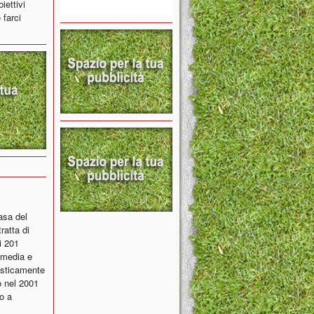
iettivi
 farci
asa del
ratta di
i 201
i media e
tisticamente
o nel 2001
o a