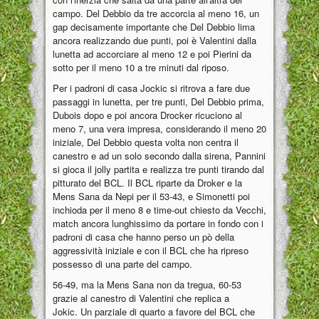
campo. Del Debbio da tre accorcia al meno 16, un
gap decisamente importante che Del Debbio lima
ancora realizzando due punti, poi è Valentini dalla
lunetta ad accorciare al meno 12 e poi Pierini da
sotto per il meno 10 a tre minuti dal riposo.
Per i padroni di casa Jockic si ritrova a fare due
passaggi in lunetta, per tre punti, Del Debbio prima,
Dubois dopo e poi ancora Drocker ricuciono al
meno 7, una vera impresa, considerando il meno 20
iniziale, Del Debbio questa volta non centra il
canestro e ad un solo secondo dalla sirena, Pannini
si gioca il jolly partita e realizza tre punti tirando dal
pitturato del BCL. Il BCL riparte da Droker e la
Mens Sana da Nepi per il 53-43, e Simonetti poi
inchioda per il meno 8 e time-out chiesto da Vecchi,
match ancora lunghissimo da portare in fondo con i
padroni di casa che hanno perso un pò della
aggressività iniziale e con il BCL che ha ripreso
possesso di una parte del campo.
56-49, ma la Mens Sana non da tregua, 60-53
grazie al canestro di Valentini che replica a
Jokic. Un parziale di quarto a favore del BCL che