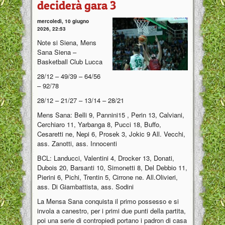
deciderà gara 3
mercoledì, 10 giugno
2026, 22:53
Note si Siena, Mens
Sana Siena –
Basketball Club Lucca
28/12 – 49/39 – 64/56
– 92/78
28/12 – 21/27 – 13/14 – 28/21
Mens Sana: Belli 9, Pannini15 , Perin 13, Calviani,
Cerchiaro 11, Yarbanga 8, Pucci 18, Buffo,
Cesaretti ne, Nepi 6, Prosek 3, Jokic 9 All. Vecchi,
ass. Zanotti, ass. Innocenti
BCL: Landucci, Valentini 4, Drocker 13, Donati,
Dubois 20, Barsanti 10, Simonetti 8, Del Debbio 11,
Pierini 6, Pichi, Trentin 5, Cirrone ne. All.Olivieri,
ass. Di Giambattista, ass. Sodini
La Mensa Sana conquista il primo possesso e si
invola a canestro, per i primi due punti della partita,
poi una serie di contropiedi portano i padron di casa