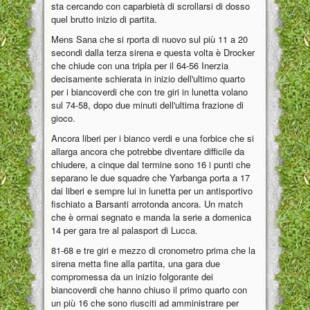
sta cercando con caparbietà di scrollarsi di dosso
quel brutto inizio di partita.
Mens Sana che si rporta di nuovo sul più 11 a 20
secondi dalla terza sirena e questa volta è Drocker
che chiude con una tripla per il 64-56 Inerzia
decisamente schierata in inizio dell'ultimo quarto
per i biancoverdi che con tre giri in lunetta volano
sul 74-58, dopo due minuti dell'ultima frazione di
gioco.
Ancora liberi per i bianco verdi e una forbice che si
allarga ancora che potrebbe diventare difficile da
chiudere, a cinque dal termine sono 16 i punti che
separano le due squadre che Yarbanga porta a 17
dai liberi e sempre lui in lunetta per un antisportivo
fischiato a Barsanti arrotonda ancora. Un match
che è ormai segnato e manda la serie a domenica
14 per gara tre al palasport di Lucca.
81-68 e tre giri e mezzo di cronometro prima che la
sirena metta fine alla partita, una gara due
compromessa da un inizio folgorante dei
biancoverdi che hanno chiuso il primo quarto con
un più 16 che sono riusciti ad amministrare per