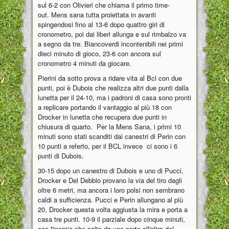
sul 6-2 con Olivieri che chiama il primo time-
out. Mens sana tutta proiettata in avanti
spingendosi fino al 13-6 dopo quattro giri di
cronometro, poi dai liberi allunga e sul rimbalzo va
a segno da tre. Biancoverdi incontenibili nei primi
dieci minuto di gioco, 23-6 con ancora sul
cronometro 4 minuti da giocare.
Pierini da sotto prova a ridare vita al Bcl con due
punti, poi è Dubois che realizza altri due punti dalla
lunetta per il 24-10, ma i padroni di casa sono pronti
a replicare portando il vantaggio al più 18 con
Drocker in lunetta che recupera due punti in
chiusura di quarto. Per la Mens Sana, i primi 10
minuti sono stati scanditi dai canestri di Perin con
10 punti a referto, per il BCL invece ci sono i 6
punti di Dubois.
30-15 dopo un canestro di Dubois e uno di Pucci,
Drocker e Del Debbio provano la via del tiro dagli
oltre 6 metri, ma ancora i loro polsi non sembrano
caldi a sufficienza. Pucci e Perin allungano al più
20, Drocker questa volta aggiusta la mira e porta a
casa tre punti. 10-9 il parziale dopo cinque minuti,
con l'inerzia che salta da una parte all'altra del