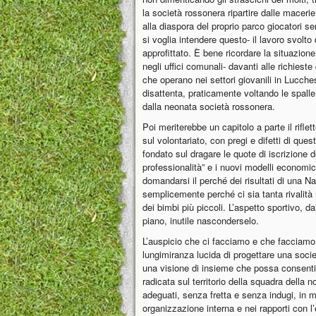
la società rossonera ripartire dalle maceri
alla diaspora del proprio parco giocatori 
si voglia intendere questo- il lavoro svolto
approfittato. È bene ricordare la situazion
negli uffici comunali- davanti alle richieste 
che operano nei settori giovanili in Lucch
disattenta, praticamente voltando le spalle 
dalla neonata società rossonera.
Poi meriterebbe un capitolo a parte il rifle
sul volontariato, con pregi e difetti di qu
fondato sul dragare le quote di iscrizione
professionalità” e i nuovi modelli economici
domandarsi il perché dei risultati di una N
semplicemente perché ci sia tanta rivalità n
dei bimbi più piccoli. L’aspetto sportivo, da
piano, inutile nasconderselo.
L’auspicio che ci facciamo e che facciamo,
lungimiranza lucida di progettare una soci
una visione di insieme che possa consentir
radicata sul territorio della squadra della 
adeguati, senza fretta e senza indugi, in 
organizzazione interna e nei rapporti con l’