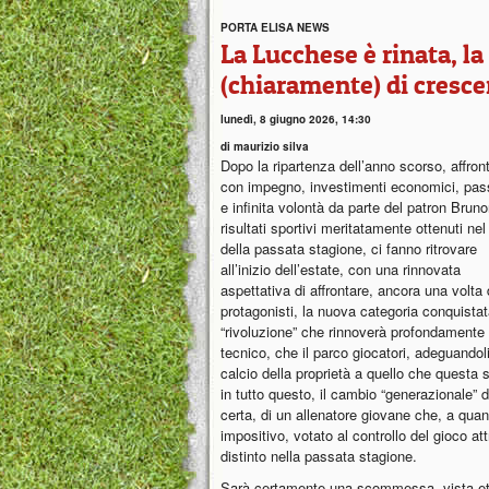
PORTA ELISA NEWS
La Lucchese è rinata, l
(chiaramente) di cresce
lunedì, 8 giugno 2026, 14:30
di maurizio silva
Dopo la ripartenza dell’anno scorso, affron
con impegno, investimenti economici, pas
e infinita volontà da parte del patron Brunor
risultati sportivi meritatamente ottenuti ne
della passata stagione, ci fanno ritrovare
all’inizio dell’estate, con una rinnovata
aspettativa di affrontare, ancora una volta
protagonisti, la nuova categoria conquista
“rivoluzione” che rinnoverà profondamente (
tecnico, che il parco giocatori, adeguandoli
calcio della proprietà a quello che questa
in tutto questo, il cambio “generazionale” 
certa, di un allenatore giovane che, a quan
impositivo, votato al controllo del gioco at
distinto nella passata stagione.
Sarà certamente una scommessa, vista età