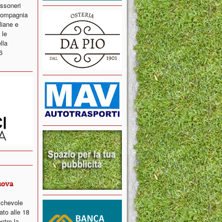
ossoneri
 compagnia
liane e
 le
lla
6
uova
ichevole
ato alle 18
ntro la