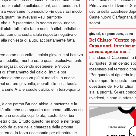
Primavera del Livorno. Sar
e, senza aiuti e collaborazioni, assistendo anzi
uscita della Lucchese dopo i
senza vedersene riconosciuto –in qualsiasi modo
Castelnuovo Garfagnana de
 da quanti ne avevano –sul territorio-
scorsi
e che si è presentata lo scorso anno -anche
di aiuto fatte alle tante società dilettantistiche
esia, con una sostanziale risposta negativa o
giovedì, 6 agosto 2026, 08:28
Del Chiaro: "Centro sp
alla richiesta di aiuto, accoratamente fatta
Capannori, interlocuz
ancora aperta ma..."
ttere come una volta il calcio giovanile si basava
Il sindaco di Capannori fa 
esta modalità, mentre ora è quasi esclusivamente
sull'ipotesi di un centro sp
 dei ragazzi, dovendo sostenere le “nuove
rossonero sul territorio co
 di sfruttamento del calcio. Inutile poi
“Per quanto ci riguarda la p
azionale che non va più ai mondiali o anche
c'è sempre. In questo mom
el settore giovanile, soprattutto nella fascia
questione del Porta Elisa
lla serie A alle scuole calcio, è in terzo-quarto
sia la priorità. Si era conc
rivedersi, siamo in attesa d
 è che patron Brunori abbia la pazienza e la
età oltre che una squadra rossonera, utilizzando
e una crescita equilibrata, sostenibile, ben
nostra città. E tutto questo nei modi e nei tempi
modo da avere nella chiarezza della propria
esterno, la forza necessaria per affrontare le