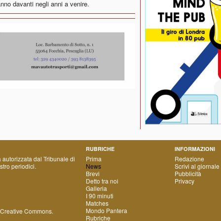
anno davanti negli anni a venire.
RUBRICHE
INFORMAZIONI
a autorizzata dal Tribunale di
Prima
Redazione
tro periodici.
News
Scrivi al giornale
Brevi
Pubblicità
Detto tra noi
Privacy
Galleria
I 90 minuti
Matches
Mondo Pantera
 Creative Commons
.
Rubriche