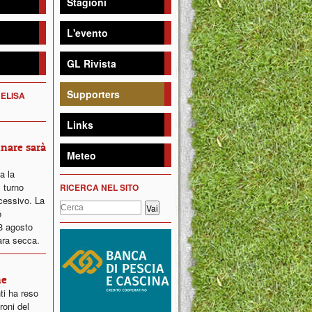
Stagioni
L'evento
GL Rivista
Supporters
 ELISA
Links
inare sarà
Meteo
ta la
 turno
RICERCA NEL SITO
ccessivo. La
o
23 agosto
ara secca.
ne
ti ha reso
roni del