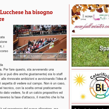
a Lucchese ha bisogno
re
tata
sione
i, i
l corso
 da
ta. Per fare questo, sta avvenendo una
e si può dire anche giustamente) sia lo staff
 alle rinnovate ambizioni e avvicinando l’idea di
 si aspetta di vedere sul campo. Non è un caso,
del tecnico, con la scelta ormai praticamente
to dato vedere, fa di un calcio propositivo ed
traverso la fase d’attacco, il marchio che lo ha
 ed esperienza del nuovo allenatore, ma