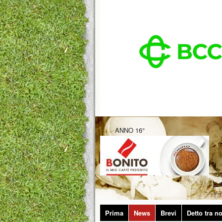
ANNO 16°
Prima
News
Brevi
Detto tra no