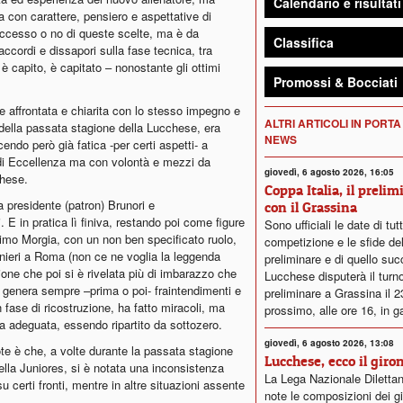
Calendario e risultati
 con carattere, pensiero e aspettative di
successo o no di queste scelte, ma è da
Classifica
accordi e dissapori sulla fase tecnica, tra
 capito, è capitato – nonostante gli ottimi
Promossi & Bocciati
e affrontata e chiarita con lo stesso impegno e
ALTRI ARTICOLI IN PORTA
della passata stagione della Lucchese, era
NEWS
ndo però già fatica -per certi aspetti- a
di Eccellenza ma con volontà e mezzi da
giovedì, 6 agosto 2026, 16:05
chese.
Coppa Italia, il prelim
a presidente (patron) Brunori e
con il Grassina
E in pratica lì finiva, restando poi come figure
Sono ufficiali le date di tut
simo Morgia, con un non ben specificato ruolo,
competizione e le sfide del
nieri a Roma (non ce ne voglia la leggenda
preliminare e di quello su
one che poi si è rivelata più di imbarazzo che
Lucchese disputerà il turn
, genera sempre –prima o poi- fraintendimenti e
preliminare a Grassina il 
in fase di ricostruzione, ha fatto miracoli, ma
prossimo, alle ore 16, in g
a adeguata, essendo ripartito da sottozero.
giovedì, 6 agosto 2026, 13:08
ote è che, a volte durante la passata stagione
Lucchese, ecco il giro
 della Juniores, si è notata una inconsistenza
La Lega Nazionale Dilettan
u certi fronti, mentre in altre situazioni assente
note le composizioni dei gi