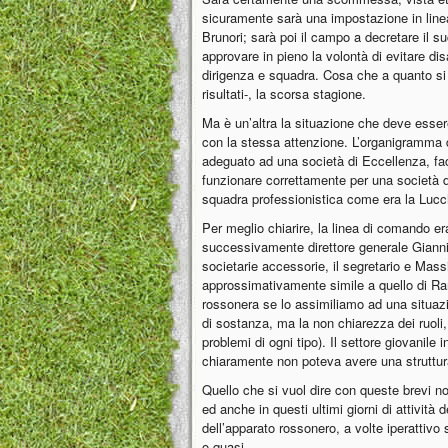
sicuramente sarà una impostazione in linea
Brunori; sarà poi il campo a decretare il 
approvare in pieno la volontà di evitare dis
dirigenza e squadra. Cosa che a quanto si è
risultati-, la scorsa stagione.
Ma è un’altra la situazione che deve esser
con la stessa attenzione. L’organigramma 
adeguato ad una società di Eccellenza, face
funzionare correttamente per una società 
squadra professionistica come era la Luc
Per meglio chiarire, la linea di comando er
successivamente direttore generale Gianni. 
societarie accessorie, il segretario e Mas
approssimativamente simile a quello di Ra
rossonera se lo assimiliamo ad una situazi
di sostanza, ma la non chiarezza dei ruoli
problemi di ogni tipo). Il settore giovanile 
chiaramente non poteva avere una struttur
Quello che si vuol dire con queste brevi n
ed anche in questi ultimi giorni di attività
dell’apparato rossonero, a volte iperattivo s
o quasi.