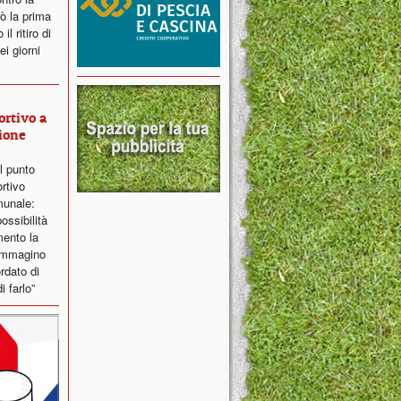
ò la prima
l ritiro di
i giorni
ortivo a
ione
il punto
ortivo
munale:
ossibilità
ento la
 immagino
ordato di
i farlo”