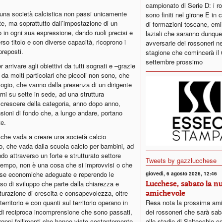
campionato di Serie D: i r
i una società calcistica non passi unicamente
sono finiti nel girone E in
te, ma soprattutto dall’impostazione di un
di formazioni toscane, emi
in ogni sua espressione, dando ruoli precisi e
laziali che saranno dunque
erso titolo e con diverse capacità, ricoprono i
avversarie dei rossoneri ne
preposti.
stagione che comincerà il 
settembre prossimo
arrivare agli obiettivi da tutti sognati e –grazie
 da molti particolari che piccoli non sono, che
ogio, che vanno dalla presenza di un dirigente
rni su sette in sede, ad una struttura
crescere della categoria, anno dopo anno,
sioni di fondo che, a lungo andare, portano
e.
che vada a creare una società calcio
rio, che vada dalla scuola calcio per bambini, ad
o attraverso un forte e strutturato settore
Tweets by gazzlucchese
 tempo, non è una cosa che si improvvisi o che
rse economiche adeguate e reperendo le
giovedì, 6 agosto 2026, 12:46
Lucchese, sabato la n
so di sviluppo che parte dalla chiarezza e
amichevole
turazione di crescita e consapevolezza, oltre
Resa nota la prossima am
erritorio e con quanti sul territorio operano in
dei rossoneri che sarà sab
 di reciproca incomprensione che sono passati,
allo stadio di Saltocchio co
troppi fallimenti che hanno visto costantemente