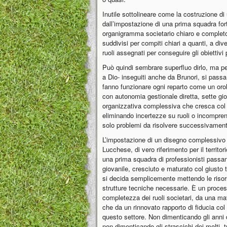
Inutile sottolineare come la costruzione d
dall’impostazione di una prima squadra for
organigramma societario chiaro e completo 
suddivisi per compiti chiari a quanti, a div
ruoli assegnati per conseguire gli obiettivi 
Può quindi sembrare superfluo dirlo, ma per 
a Dio- inseguiti anche da Brunori, si passa
fanno funzionare ogni reparto come un orol
con autonomia gestionale diretta, sette gio
organizzativa complessiva che cresca col 
eliminando incertezze su ruoli o incompren
solo problemi da risolvere successivament
L’impostazione di un disegno complessivo 
Lucchese, di vero riferimento per il territo
una prima squadra di professionisti passand
giovanile, cresciuto e maturato col giusto
si decida semplicemente mettendo le riso
strutture tecniche necessarie. È un proces
completezza dei ruoli societari, da una ma
che da un rinnovato rapporto di fiducia col t
questo settore. Non dimenticando gli anni
non dimenticando gli strascichi dei molti, 