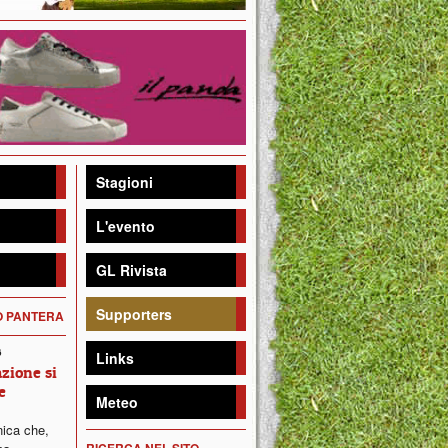
Stagioni
L'evento
GL Rivista
Supporters
DO PANTERA
6
Links
zione si
e
Meteo
ica che,
RICERCA NEL SITO