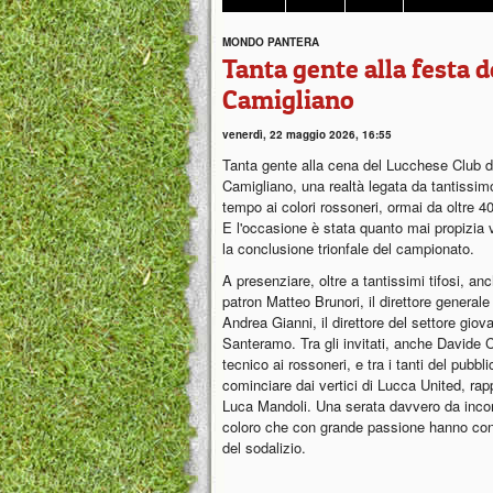
MONDO PANTERA
Tanta gente alla festa 
Camigliano
venerdì, 22 maggio 2026, 16:55
Tanta gente alla cena del Lucchese Club d
Camigliano, una realtà legata da tantissim
tempo ai colori rossoneri, ormai da oltre 40
E l'occasione è stata quanto mai propizia 
la conclusione trionfale del campionato.
A presenziare, oltre a tantissimi tifosi, anc
patron Matteo Brunori, il direttore generale
Andrea Gianni, il direttore del settore gio
Santeramo. Tra gli invitati, anche Davide C
tecnico ai rossoneri, e tra i tanti del pubbli
cominciare dai vertici di Lucca United, rap
Luca Mandoli. Una serata davvero da incorni
coloro che con grande passione hanno cont
del sodalizio.