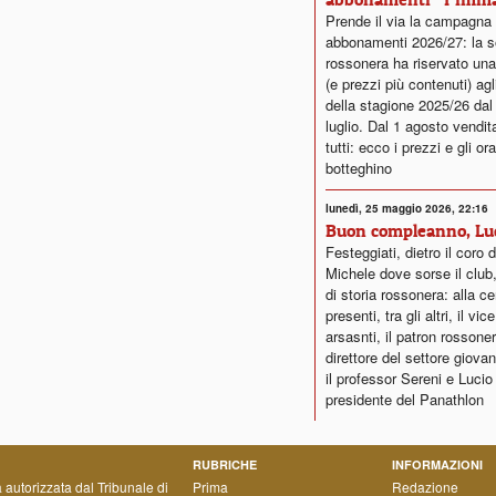
Prende il via la campagna
abbonamenti 2026/27: la s
rossonera ha riservato una
(e prezzi più contenuti) agl
della stagione 2025/26 dal
luglio. Dal 1 agosto vendita
tutti: ecco i prezzi e gli ora
botteghino
lunedì, 25 maggio 2026, 22:16
Buon compleanno, Lu
Festeggiati, dietro il coro 
Michele dove sorse il club,
di storia rossonera: alla c
presenti, tra gli altri, il vi
arsasnti, il patron rossoner
direttore del settore giovan
il professor Sereni e Lucio
presidente del Panathlon
RUBRICHE
INFORMAZIONI
a autorizzata dal Tribunale di
Prima
Redazione