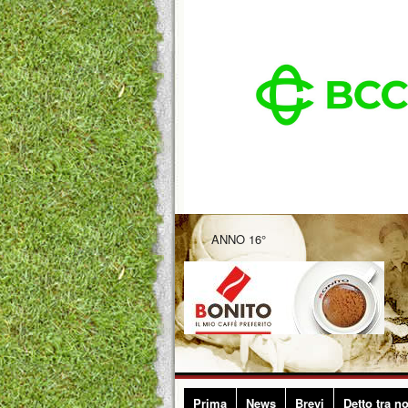
ANNO 16°
Prima
News
Brevi
Detto tra no