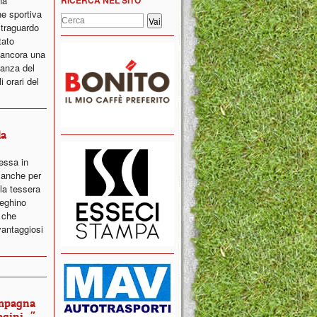
na
e sportiva
 traguardo
tato
 ancora una
nanza del
 orari del
la
essa in
 anche per
la tessera
teghino
i che
antaggiosi
ampagna
ini..."