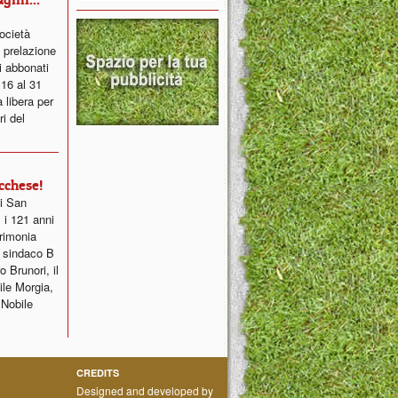
ocietà
 prelazione
i abbonati
 16 al 31
 libera per
ri del
cchese!
di San
 i 121 anni
erimonia
ce sindaco B
o Brunori, il
ile Morgia,
 Nobile
CREDITS
Designed and developed by