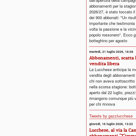
dall'apertura della campag
abbonamenti per la stagion
2026/27, è stato toccato il
dei 900 abbonati: "Un risul
importante che testimonia
volta la passione e la vici
popolo rossonero". Ecco gli
botteghino per agosto
martedì, 21 luglio 2026, 18:38
Abbonamenti, scatta 
vendita libera
La Lucchese anticipa la m
vendita degli abbonamenti
chi non aveva sottoscritto 
nella scorsa stagione: bot
aperto dal 22 luglio, prezz
rimangono comunque più v
per chi rinnova
Tweets by gazzlucchese
giovedì, 16 luglio 2026, 13:22
Lucchese, al via la C
abbonamenti "T'immag