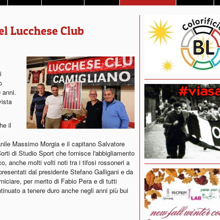
del Lucchese Club
i
o
 anni.
vista
he il
vanile Massimo Morgia e il capitano Salvatore
orti di Studio Sport che fornisce l'abbigliamento
co, anche molti volti noti tra i tifosi rossoneri a
presentati dal presidente Stefano Galligani e da
ciare, per merito di Fabio Pera e di tutti
inuato a tenere duro anche negli anni più bui