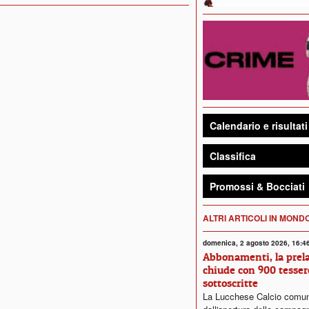
Calendario e risultati
Classifica
Promossi & Bocciati
ALTRI ARTICOLI IN MON
domenica, 2 agosto 2026, 16:4
Abbonamenti, la prela
chiude con 900 tesser
sottoscritte
La Lucchese Calcio comun