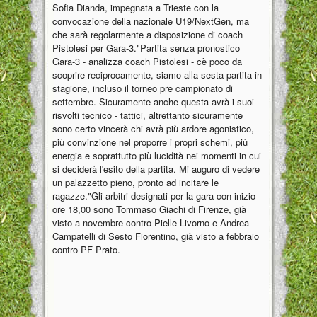
Sofia Dianda, impegnata a Trieste con la
convocazione della nazionale U19/NextGen, ma
che sarà regolarmente a disposizione di coach
Pistolesi per Gara-3."Partita senza pronostico
Gara-3 - analizza coach Pistolesi - cè poco da
scoprire reciprocamente, siamo alla sesta partita in
stagione, incluso il torneo pre campionato di
settembre. Sicuramente anche questa avrà i suoi
risvolti tecnico - tattici, altrettanto sicuramente
sono certo vincerà chi avrà più ardore agonistico,
più convinzione nel proporre i propri schemi, più
energia e soprattutto più lucidità nei momenti in cui
si deciderà l'esito della partita. Mi auguro di vedere
un palazzetto pieno, pronto ad incitare le
ragazze."Gli arbitri designati per la gara con inizio
ore 18,00 sono Tommaso Giachi di Firenze, già
visto a novembre contro Pielle Livorno e Andrea
Campatelli di Sesto Fiorentino, già visto a febbraio
contro PF Prato.