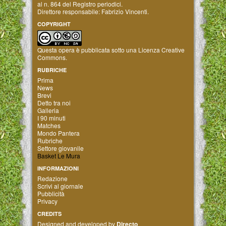
al n. 864 del Registro periodici.
Direttore responsabile: Fabrizio Vincenti.
COPYRIGHT
Questa opera è pubblicata sotto una
Licenza Creative
Commons
.
RUBRICHE
Prima
News
Brevi
Detto tra noi
Galleria
I 90 minuti
Matches
Mondo Pantera
Rubriche
Settore giovanile
Basket Le Mura
INFORMAZIONI
Redazione
Scrivi al giornale
Pubblicità
Privacy
CREDITS
Designed and developed by
Directo