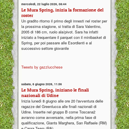
mercoledì, 22 luglio 2026, 08:44
Le Mura Spring, inizia la formazione del
roster
Un gradito ritorno il primo degli innesti nel roster per
la prossima stagione, si tratta di Sara Valentino,
2005 di 186 cm, ruolo ala/pivot. Sara ha infatti
iniziato a frequentare il parquet con il minibasket di
Spring, per poi passare alle Esordienti e al
successivo settore giovanile
Tweets by gazzlucchese
sabato, 6 giugno 2026, 11:56
Le Mura Spring, iniziano le finali
nazionali di Udine
Inizia lunedì 8 giugno alle ore 20 l'avventura delle
ragazze del Greenlucca alle finali nazionali di
Udine. Inserite nel gruppo B come Toscana2
avranno come avversarie, nella prima fase di
qualificazione, Giants Marghera, San Raffaele (RM)
e Capra Team (RA)