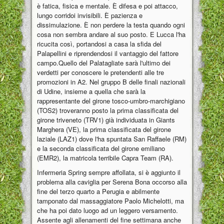
è fatica, fisica e mentale. È difesa e poi attacco,
lungo corridoi invisibili. È pazienza e
dissimulazione. È non perdere la testa quando ogni
cosa non sembra andare al suo posto. E Lucca l'ha
ricucita così, portandosi a casa la sfida del
Palapellini e riprendendosi il vantaggio del fattore
campo.Quello del Palatagliate sarà l'ultimo dei
verdetti per conoscere le pretendenti alle tre
promozioni in A2. Nel gruppo B delle finali nazionali
di Udine, insieme a quella che sarà la
rappresentante del girone tosco-umbro-marchigiano
(TOS2) troveranno posto la prima classificata del
girone triveneto (TRV1) già individuata in Giants
Marghera (VE), la prima classificata del girone
laziale (LAZ1) dove l'ha spuntata San Raffaele (RM)
e la seconda classificata del girone emiliano
(EMR2), la matricola terribile Capra Team (RA).
Infermeria Spring sempre affollata, si è aggiunto il
problema alla caviglia per Serena Bona occorso alla
fine del terzo quarto a Perugia e abilmente
tamponato dal massaggiatore Paolo Michelotti, ma
che ha poi dato luogo ad un leggero versamento.
Assente agli allenamenti del fine settimana anche