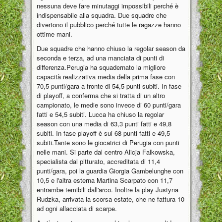
nessuna deve fare minutaggi impossibili perché è
indispensabile alla squadra. Due squadre che
divertono il pubblico perché tutte le ragazze hanno
ottime mani.
Due squadre che hanno chiuso la regolar season da
seconda e terza, ad una manciata di punti di
differenza.Perugia ha squadernato la migliore
capacità realizzativa media della prima fase con
70,5 punti/gara a fronte di 54,5 punti subiti. In fase
di playoff, a conferma che si tratta di un altro
campionato, le medie sono invece di 60 punti/gara
fatti e 54,5 subiti. Lucca ha chiuso la regolar
season con una media di 63,3 punti fatti e 49,8
subiti. In fase playoff è sui 68 punti fatti e 49,5
subiti.Tante sono le giocatrici di Perugia con punti
nelle mani. Si parte dal centro Alicja Falkowska,
specialista dal pitturato, accreditata di 11,4
punti/gara, poi la guardia Giorgia Gambelunghe con
10,5 e l'altra esterna Martina Scarpato con 11,7
entrambe temibili dall'arco. Inoltre la play Justyna
Rudzka, arrivata la scorsa estate, che ne fattura 10
ad ogni allacciata di scarpe.