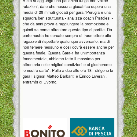
A ciò si aggiunga una panchina lunga con valide
rotazioni, dato che nessuna giocatrice supera una
media di 28 minuti giocati per gara."Perugia è una
squadra ben strutturata - analizza coach Pistolesi -
che da anni prova a raggiungere la promozione e
quindi sa come affrontare questo tipo di partite. Da
parte nostra ho cercato sempre di trasmettere alle
ragazze di rispettare qualunque avversario, ma di
non temere nessuno e così dovrà essere anche per
questa finale. Questa Gara-1 ha un'importanza
fondamentale, abbiamo fatto il massimo per
affrontarla nelle migliori condizioni e ci giocheremo
le nostre carte". Palla a due alle ore 18, dirigono la
gara i signori Matteo Barbanti e Enrico Liverani,
entrambi di Livorno.